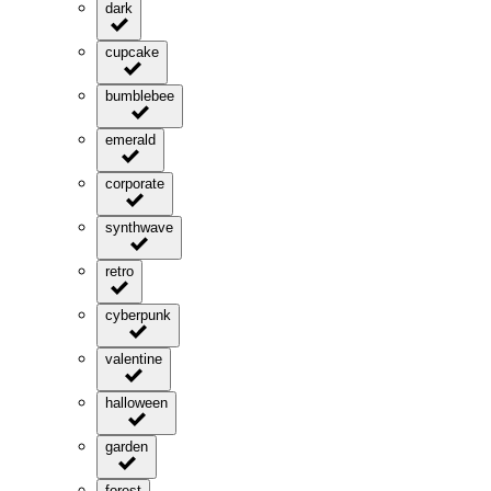
dark
cupcake
bumblebee
emerald
corporate
synthwave
retro
cyberpunk
valentine
halloween
garden
forest