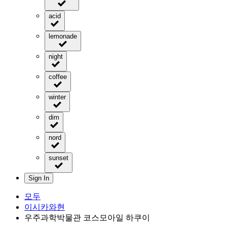
acid
lemonade
night
coffee
winter
dim
nord
sunset
Sign In
모두
이시카와현
우주과학박물관 코스모아일 하쿠이