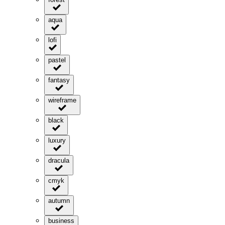
aqua
lofi
pastel
fantasy
wireframe
black
luxury
dracula
cmyk
autumn
business