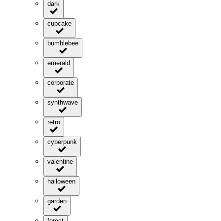
dark
cupcake
bumblebee
emerald
corporate
synthwave
retro
cyberpunk
valentine
halloween
garden
forest