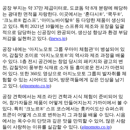
공장 부지는 약 37만 제곱미터로, 도쿄돔 약 8개 분량에 해당하
는 광대한 면적을 자랑한다. 이곳에서는 ‘혼다시®’, ‘쿡두®’,
‘크노르® 컵스프’, ‘아미노바이탈®’ 등 다양한 제품이 생산되
고 있다. 특히 2021년 10월에는 스프류의 제조와 포장을 일괄
적으로 담당하는 신공장이 완공되어, 생산성 향상과 환경 부담
저감을 실현하고 있다. (
lnews.jp
)
공장 내에는 ‘아지노모토 그룹 우마미 체험관’이 병설되어 있
어, 감칠맛 조미료 ‘아지노모토®’의 역사와 제조 과정을 배울
수 있다. 1층 전시 공간에는 창업 당시의 패키지와 광고의 변
천, 감칠맛이 풍부한 식재료 소개 등 흥미로운 전시가 마련되
어 있다. 또한 360도 영상으로 아지노모토 그룹의 발자취를 체
험할 수 있는 시어터도 있어, 방문객들에게 깊은 인상을 남기
고 있다. (
ajinomoto.co.jp
)
공장 견학에서는 제조 라인 견학과 시식 체험이 준비되어 있
어, 참가자들은 제품이 어떻게 만들어지는지 가까이에서 볼 수
있다. 특히 ‘크노르®’ 스프 코스에서는 홋카이도산 슈퍼스위
트콘이 어떻게 스프로 변하는지 그 과정을 배울 수 있다. 시음
에서는 옥수수의 단맛과 깊은 맛을 만끽할 수 있어, 많은 사람
들이 사랑하는 이유를 실감할 수 있다. (
ajinomoto.co.jp
)