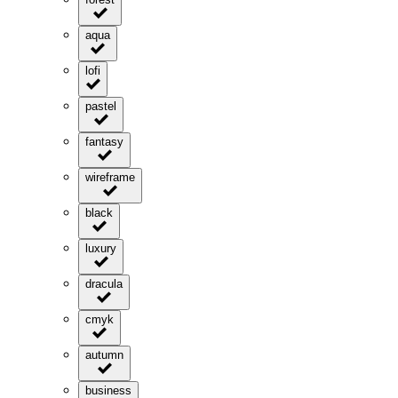
aqua
lofi
pastel
fantasy
wireframe
black
luxury
dracula
cmyk
autumn
business