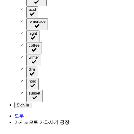
acid
lemonade
night
coffee
winter
dim
nord
sunset
Sign In
모두
아지노모토 가와사키 공장