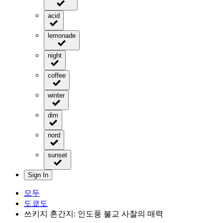
acid
lemonade
night
coffee
winter
dim
nord
sunset
Sign In
모두
도쿄도
쓰키지 혼간지: 인도풍 불교 사찰의 매력