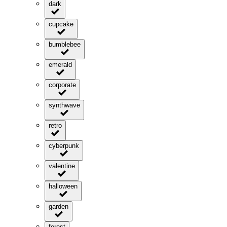
dark
cupcake
bumblebee
emerald
corporate
synthwave
retro
cyberpunk
valentine
halloween
garden
forest