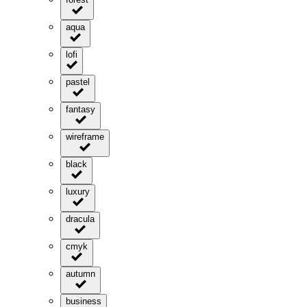
aqua
lofi
pastel
fantasy
wireframe
black
luxury
dracula
cmyk
autumn
business