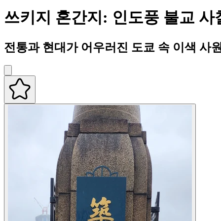
쓰키지 혼간지: 인도풍 불교 사
전통과 현대가 어우러진 도쿄 속 이색 사