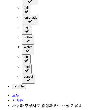
acid
lemonade
night
coffee
winter
dim
nord
sunset
Sign In
모두
지바현
사쿠라 후루사토 광장과 카보스짱 기념비