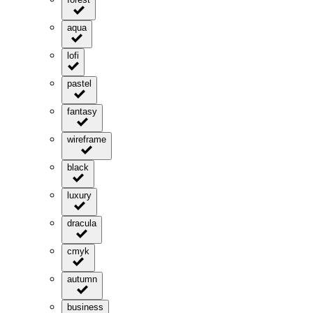
aqua
lofi
pastel
fantasy
wireframe
black
luxury
dracula
cmyk
autumn
business