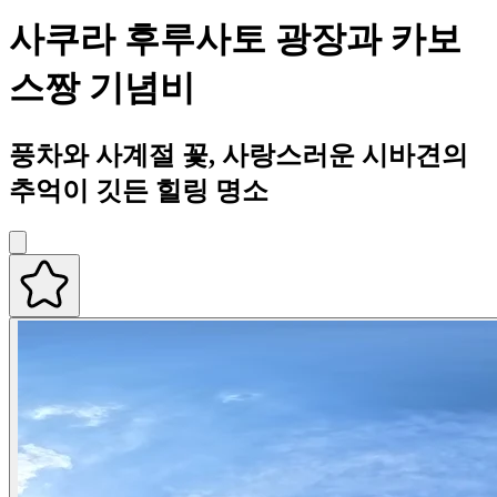
사쿠라 후루사토 광장과 카보
스짱 기념비
풍차와 사계절 꽃, 사랑스러운 시바견의
추억이 깃든 힐링 명소