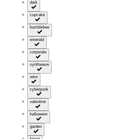
dark
cupcake
bumblebee
emerald
corporate
synthwave
retro
cyberpunk
valentine
halloween
garden
forest