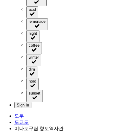
acid
lemonade
night
coffee
winter
dim
nord
sunset
Sign In
모두
도쿄도
미나토구립 향토역사관