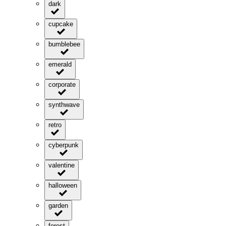
dark
cupcake
bumblebee
emerald
corporate
synthwave
retro
cyberpunk
valentine
halloween
garden
forest