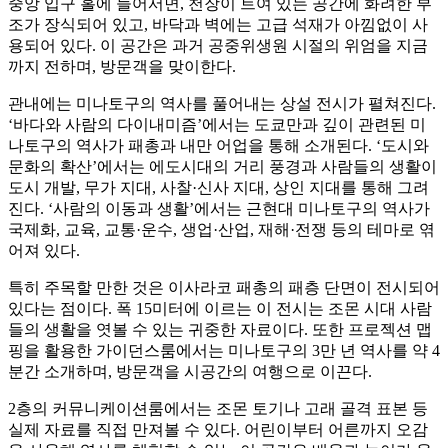
중앙 입구 홀에 들어서면, 천장이 트여 있는 공간에 화려한 부
조가 장식되어 있고, 바닥과 벽에는 고급 석재가 아낌없이 사
용되어 있다. 이 공간은 과거 공중위생원 시절의 위엄을 지금
까지 전하며, 방문객을 맞이한다.
관내에는 미나토구의 역사를 풀어내는 상설 전시가 펼쳐진다.
‘바다와 사람의 다이내미즘’에서는 도쿄만과 깊이 관련된 미
나토구의 역사가 패총과 내만 어업을 통해 소개된다. ‘도시와
문화의 확산’에서는 에도시대의 거리 풍경과 사람들의 생활이
도시 개발, 무가 지대, 사찰·신사 지대, 상인 지대를 통해 그려
진다. ‘사람의 이동과 생활’에서는 근현대 미나토구의 역사가
국제화, 교육, 교통·운수, 생업·산업, 재해·전쟁 등의 테마로 엮
어져 있다.
특히 주목할 만한 것은 이사라코 패총의 패층 단면이 전시되어
있다는 점이다. 폭 15미터에 이르는 이 전시는 조몬 시대 사람
들의 생활을 엿볼 수 있는 귀중한 자료이다. 또한 프로젝션 맵
핑을 활용한 가이던스룸에서는 미나토구의 3만 년 역사를 약 4
분간 소개하며, 방문객을 시공간의 여행으로 이끈다.
2층의 커뮤니케이션룸에서는 조몬 토기나 고래 골격 표본 등
실제 자료를 직접 만져볼 수 있다. 어린이부터 어른까지 오감