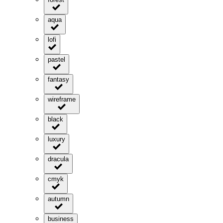
aqua
lofi
pastel
fantasy
wireframe
black
luxury
dracula
cmyk
autumn
business