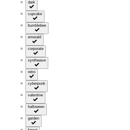
dark
cupcake
bumblebee
emerald
corporate
synthwave
retro
cyberpunk
valentine
halloween
garden
forest