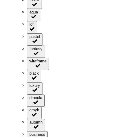
aqua
lofi
pastel
fantasy
wireframe
black
luxury
dracula
cmyk
autumn
business