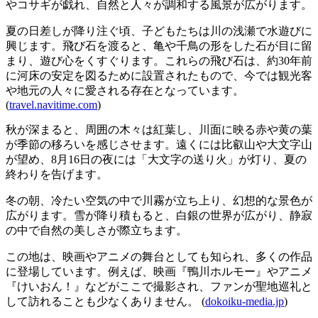
やコサギが戯れ、自然と人々が調和する風景が広がります。
夏の日差しが降り注ぐ頃、子どもたちは川の浅瀬で水遊びに
興じます。飛び石を渡ると、亀や千鳥の形をした石が目に留
まり、遊び心をくすぐります。これらの飛び石は、約30年前
に河床の安定を図るために設置されたもので、今では観光客
や地元の人々に愛される存在となっています。
(
travel.navitime.com
)
秋が深まると、周囲の木々は紅葉し、川面に映る赤や黄の葉
が季節の移ろいを感じさせます。遠くには比叡山や大文字山
が望め、8月16日の夜には「大文字の送り火」が灯り、夏の
終わりを告げます。
冬の朝、冷たい空気の中で川霧が立ち上り、幻想的な景色が
広がります。雪が降り積もると、白銀の世界が広がり、静寂
の中で自然の美しさが際立ちます。
この地は、映画やアニメの舞台としても知られ、多くの作品
に登場しています。例えば、映画『鴨川ホルモー』やアニメ
『けいおん！』などがここで撮影され、ファンが聖地巡礼と
して訪れることも少なくありません。 (
dokoiku-media.jp
)