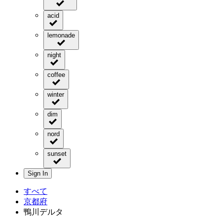
acid
lemonade
night
coffee
winter
dim
nord
sunset
Sign In
すべて
京都府
鴨川デルタ