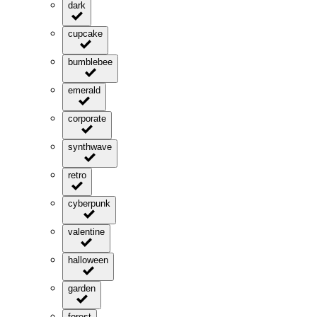
dark
cupcake
bumblebee
emerald
corporate
synthwave
retro
cyberpunk
valentine
halloween
garden
forest