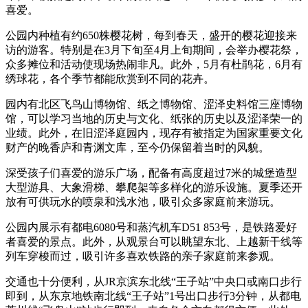
喜爱。
公园内种植有约650株樱花树，每到春天，盛开的樱花迎接来
访的游客。特别是在3月下旬至4月上旬期间，会举办樱花祭，
众多摊位和活动使现场热闹非凡。此外，5月有杜鹃花，6月有
绣球花，各个季节都能欣赏到不同的花卉。
园内有北区飞鸟山博物馆、纸之博物馆、涩泽史料馆三座博物
馆，可以学习当地的历史与文化、纸张的历史以及涩泽荣一的
业绩。此外，在旧涩泽庭园内，现存有被指定为国家重要文化
财产的晚香庐和青渊文库，至今仍保留着当时的风貌。
深受孩子们喜爱的游乐广场，配备有高度超过7米的城堡造型
大型游具、大象滑梯、攀爬架等多样化的游乐设施。夏季还开
放有可供玩水的喷泉和浅水池，吸引众多家庭前来游玩。
公园内展示有都电6080号和蒸汽机车D51 853号，是铁路爱好
者喜爱的景点。此外，从观景台可以眺望东北、上越新干线等
列车穿梭而过，吸引许多喜欢铁路的亲子家庭前来参观。
交通也十分便利，从JR京滨东北线“王子站”中央口或南口步行
即到，从东京地铁南北线“王子站”1号出口步行3分钟，从都电