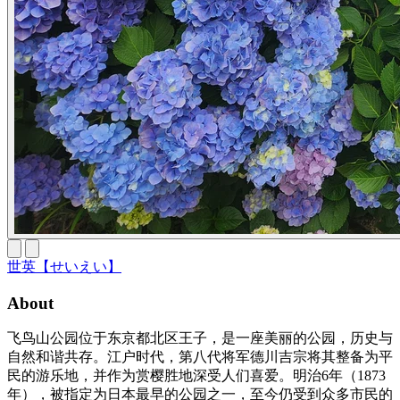
世英【せいえい】
About
飞鸟山公园位于东京都北区王子，是一座美丽的公园，历史与
自然和谐共存。江户时代，第八代将军德川吉宗将其整备为平
民的游乐地，并作为赏樱胜地深受人们喜爱。明治6年（1873
年），被指定为日本最早的公园之一，至今仍受到众多市民的