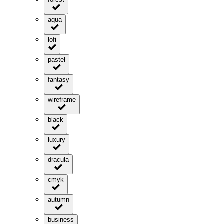
aqua
lofi
pastel
fantasy
wireframe
black
luxury
dracula
cmyk
autumn
business