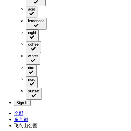
acid
lemonade
night
coffee
winter
dim
nord
sunset
Sign In
全部
东京都
飞鸟山公园