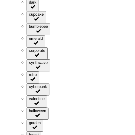
dark
cupcake
bumblebee
emerald
corporate
synthwave
retro
cyberpunk
valentine
halloween
garden
forest