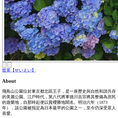
世英【せいえい】
About
飛鳥山公園位於東京都北區王子，是一座歷史與自然和諧共存
的美麗公園。江戶時代，第八代將軍德川吉宗將其整備為庶民
的遊樂地，自那時起便以賞櫻勝地聞名。明治六年（1873
年），該公園被指定為日本最早的公園之一，至今仍深受眾人
喜愛。