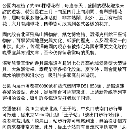
公園內種植了約650棵櫻花樹，每逢春天，盛開的櫻花迎接來
訪的遊客。特別是在三月下旬至四月上旬期間，會舉辦櫻花
祭，屆時有眾多攤位和活動，非常熱鬧。此外，五月有杜鵑
花，六月有繡球花，四季皆可欣賞到各式各樣的花卉。
園內設有北區飛鳥山博物館、紙之博物館、澀澤史料館三座博
物館，可學習當地歷史與文化、紙張的歷史，以及澀澤榮一的
事蹟。此外，舊澀澤庭園內現存有被指定為國家重要文化財的
晩香廬與青淵文庫，至今仍保留著當時的風貌。
深受兒童喜愛的遊具廣場設有超過七公尺高的城堡造型大型遊
具、大象溜滑梯、攀爬架等多樣化設施。夏季時，還會開放可
戲水的噴泉和淺水池，吸引許多家庭前來遊玩。
公園內展示著都電6080號和蒸汽機關車D51 853號，是鐵道迷
喜愛的景點。此外，從展望台可眺望東北、上越新幹線等列車
穿梭的景象，吸引許多鐵道愛好者親子同遊。
交通便利，從JR京濱東北線「王子站」中央口或南口步行即
可抵達，從東京Metro南北線「王子站」1號出口步行3分鐘，
從都電荒川線「飛鳥山」站步行亦可輕鬆到達，無論從哪個方
向前來都非常方便。此外，從王子站前有自走式單軌電車「あ