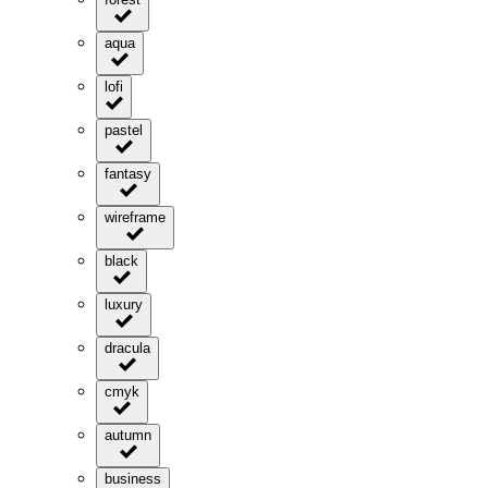
aqua
lofi
pastel
fantasy
wireframe
black
luxury
dracula
cmyk
autumn
business