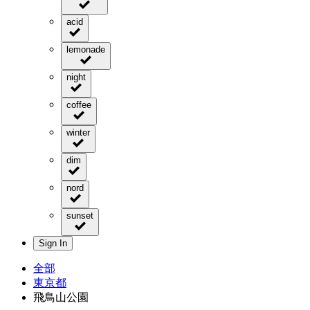
acid
lemonade
night
coffee
winter
dim
nord
sunset
Sign In
全部
東京都
飛鳥山公園