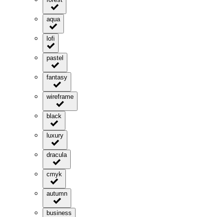
aqua
lofi
pastel
fantasy
wireframe
black
luxury
dracula
cmyk
autumn
business