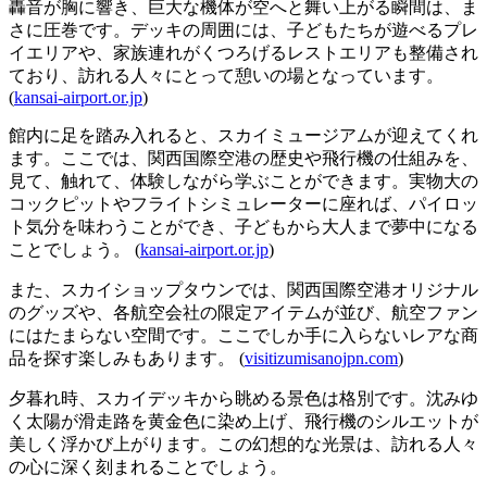
轟音が胸に響き、巨大な機体が空へと舞い上がる瞬間は、ま
さに圧巻です。デッキの周囲には、子どもたちが遊べるプレ
イエリアや、家族連れがくつろげるレストエリアも整備され
ており、訪れる人々にとって憩いの場となっています。
(
kansai-airport.or.jp
)
館内に足を踏み入れると、スカイミュージアムが迎えてくれ
ます。ここでは、関西国際空港の歴史や飛行機の仕組みを、
見て、触れて、体験しながら学ぶことができます。実物大の
コックピットやフライトシミュレーターに座れば、パイロッ
ト気分を味わうことができ、子どもから大人まで夢中になる
ことでしょう。 (
kansai-airport.or.jp
)
また、スカイショップタウンでは、関西国際空港オリジナル
のグッズや、各航空会社の限定アイテムが並び、航空ファン
にはたまらない空間です。ここでしか手に入らないレアな商
品を探す楽しみもあります。 (
visitizumisanojpn.com
)
夕暮れ時、スカイデッキから眺める景色は格別です。沈みゆ
く太陽が滑走路を黄金色に染め上げ、飛行機のシルエットが
美しく浮かび上がります。この幻想的な光景は、訪れる人々
の心に深く刻まれることでしょう。