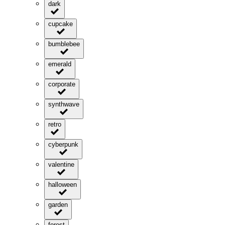
dark
cupcake
bumblebee
emerald
corporate
synthwave
retro
cyberpunk
valentine
halloween
garden
forest