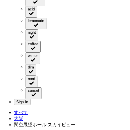
acid
lemonade
night
coffee
winter
dim
nord
sunset
Sign In
すべて
大阪
関空展望ホール スカイビュー