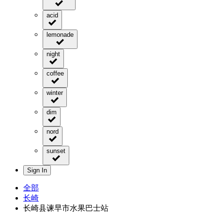
acid
lemonade
night
coffee
winter
dim
nord
sunset
Sign In
全部
长崎
长崎县谏早市水果巴士站