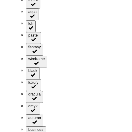
aqua
lofi
pastel
fantasy
wireframe
black
luxury
dracula
cmyk
autumn
business