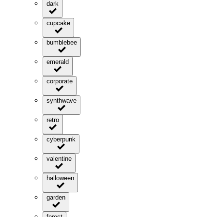
dark
cupcake
bumblebee
emerald
corporate
synthwave
retro
cyberpunk
valentine
halloween
garden
forest