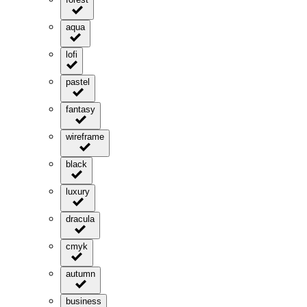
aqua
lofi
pastel
fantasy
wireframe
black
luxury
dracula
cmyk
autumn
business