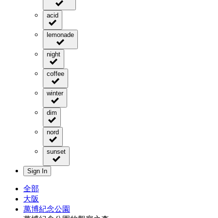
acid
lemonade
night
coffee
winter
dim
nord
sunset
Sign In
全部
大阪
萬博紀念公園