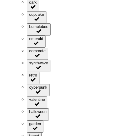
dark
cupcake
bumblebee
emerald
corporate
synthwave
retro
cyberpunk
valentine
halloween
garden
forest