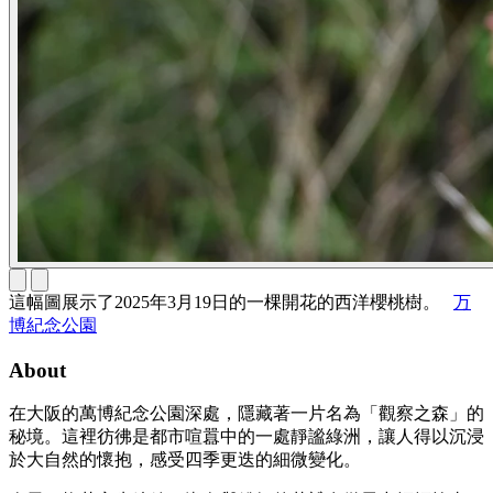
這幅圖展示了2025年3月19日的一棵開花的西洋櫻桃樹。
万
博紀念公園
About
在大阪的萬博紀念公園深處，隱藏著一片名為「觀察之森」的
秘境。這裡彷彿是都市喧囂中的一處靜謐綠洲，讓人得以沉浸
於大自然的懷抱，感受四季更迭的細微變化。