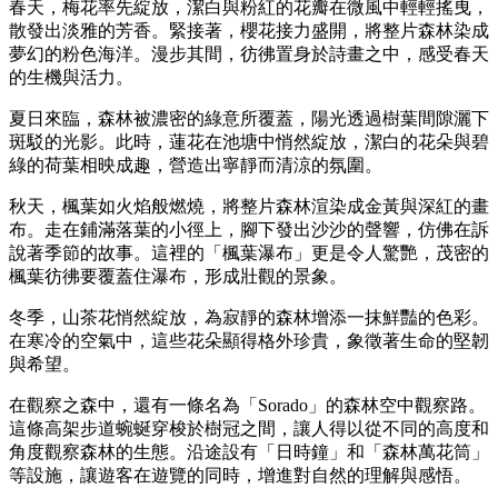
春天，梅花率先綻放，潔白與粉紅的花瓣在微風中輕輕搖曳，
散發出淡雅的芳香。緊接著，櫻花接力盛開，將整片森林染成
夢幻的粉色海洋。漫步其間，彷彿置身於詩畫之中，感受春天
的生機與活力。
夏日來臨，森林被濃密的綠意所覆蓋，陽光透過樹葉間隙灑下
斑駁的光影。此時，蓮花在池塘中悄然綻放，潔白的花朵與碧
綠的荷葉相映成趣，營造出寧靜而清涼的氛圍。
秋天，楓葉如火焰般燃燒，將整片森林渲染成金黃與深紅的畫
布。走在鋪滿落葉的小徑上，腳下發出沙沙的聲響，仿佛在訴
說著季節的故事。這裡的「楓葉瀑布」更是令人驚艷，茂密的
楓葉彷彿要覆蓋住瀑布，形成壯觀的景象。
冬季，山茶花悄然綻放，為寂靜的森林增添一抹鮮豔的色彩。
在寒冷的空氣中，這些花朵顯得格外珍貴，象徵著生命的堅韌
與希望。
在觀察之森中，還有一條名為「Sorado」的森林空中觀察路。
這條高架步道蜿蜒穿梭於樹冠之間，讓人得以從不同的高度和
角度觀察森林的生態。沿途設有「日時鐘」和「森林萬花筒」
等設施，讓遊客在遊覽的同時，增進對自然的理解與感悟。