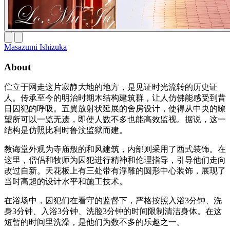
Masazumi Ishizuka
About
伫立于网走这片寂静大地的地方，是见证时光流转的历史证
人。传承至今的明治时期木结构建筑群，让人仿佛能感受到昔
日囚犯的呼吸。五翼放射状延展的舍房设计，使得从中央的瞭
望所可以一览无遗，即使人数不多也能高效监视。据说，这一
结构是仿照比利时鲁汶监狱而建。
教诲堂外观为寺庙般的和风建筑，内部则采用了西式装饰。在
这里，僧侣和牧师为囚犯进行精神和伦理指导，引导他们走向
改过自新。天花板上有三处带有浮雕的圆形中心装饰，展现了
当时高超的设计水平和施工技术。
在浴场中，囚犯们在看守的监督下，严格按照入浴3分钟、洗
身3分钟、入浴3分钟、洗脸3分钟的时间限制清洁身体。在这
短暂的时间里洗澡，是他们为数不多的乐趣之一。