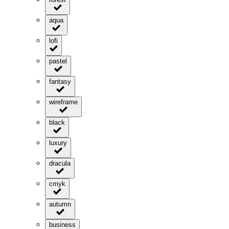
aqua
lofi
pastel
fantasy
wireframe
black
luxury
dracula
cmyk
autumn
business