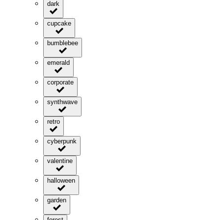
dark
cupcake
bumblebee
emerald
corporate
synthwave
retro
cyberpunk
valentine
halloween
garden
forest