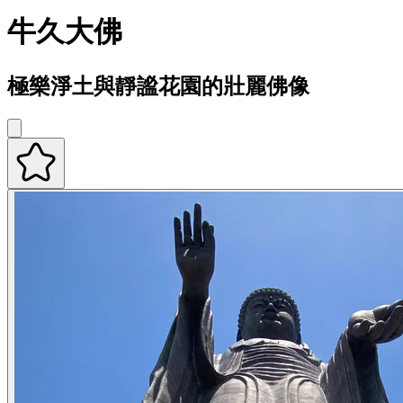
牛久大佛
極樂淨土與靜謐花園的壯麗佛像