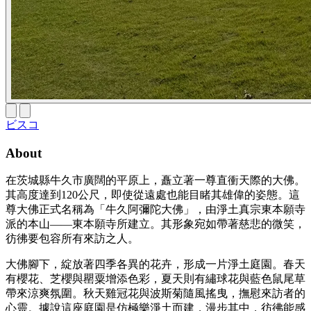
ビスコ
About
在茨城縣牛久市廣闊的平原上，矗立著一尊直衝天際的大佛。
其高度達到120公尺，即使從遠處也能目睹其雄偉的姿態。這
尊大佛正式名稱為「牛久阿彌陀大佛」，由淨土真宗東本願寺
派的本山——東本願寺所建立。其形象宛如帶著慈悲的微笑，
彷彿要包容所有來訪之人。
大佛腳下，綻放著四季各異的花卉，形成一片淨土庭園。春天
有櫻花、芝櫻與罌粟增添色彩，夏天則有繡球花與藍色鼠尾草
帶來涼爽氛圍。秋天雞冠花與波斯菊隨風搖曳，撫慰來訪者的
心靈。據說這座庭園是仿極樂淨土而建，漫步其中，彷彿能感