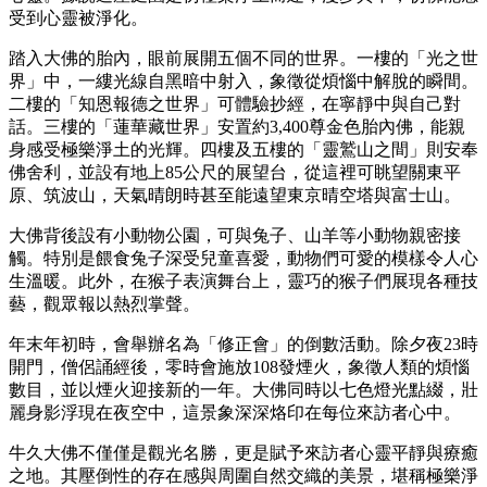
受到心靈被淨化。
踏入大佛的胎內，眼前展開五個不同的世界。一樓的「光之世
界」中，一縷光線自黑暗中射入，象徵從煩惱中解脫的瞬間。
二樓的「知恩報德之世界」可體驗抄經，在寧靜中與自己對
話。三樓的「蓮華藏世界」安置約3,400尊金色胎內佛，能親
身感受極樂淨土的光輝。四樓及五樓的「靈鷲山之間」則安奉
佛舍利，並設有地上85公尺的展望台，從這裡可眺望關東平
原、筑波山，天氣晴朗時甚至能遠望東京晴空塔與富士山。
大佛背後設有小動物公園，可與兔子、山羊等小動物親密接
觸。特別是餵食兔子深受兒童喜愛，動物們可愛的模樣令人心
生溫暖。此外，在猴子表演舞台上，靈巧的猴子們展現各種技
藝，觀眾報以熱烈掌聲。
年末年初時，會舉辦名為「修正會」的倒數活動。除夕夜23時
開門，僧侶誦經後，零時會施放108發煙火，象徵人類的煩惱
數目，並以煙火迎接新的一年。大佛同時以七色燈光點綴，壯
麗身影浮現在夜空中，這景象深深烙印在每位來訪者心中。
牛久大佛不僅僅是觀光名勝，更是賦予來訪者心靈平靜與療癒
之地。其壓倒性的存在感與周圍自然交織的美景，堪稱極樂淨