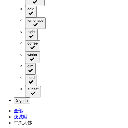
acid
lemonade
night
coffee
winter
dim
nord
sunset
Sign In
全部
茨城縣
牛久大佛