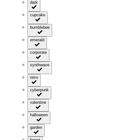
dark
cupcake
bumblebee
emerald
corporate
synthwave
retro
cyberpunk
valentine
halloween
garden
forest