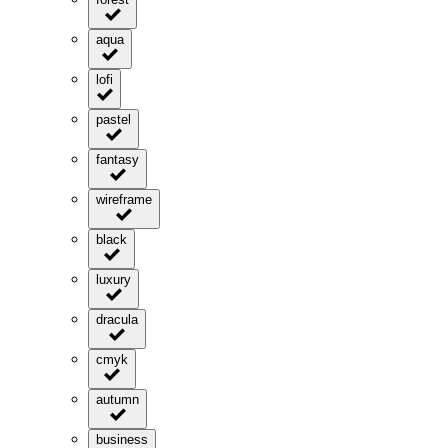
aqua
lofi
pastel
fantasy
wireframe
black
luxury
dracula
cmyk
autumn
business