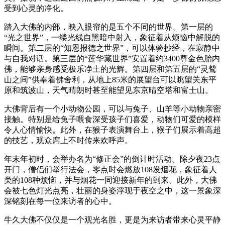
受到心灵的净化。
踏入大佛的内部，映入眼帘的是五个不同的世界。第一层的
“光之世界”，一缕光线自黑暗中射入，象征着从烦恼中解脱的
瞬间。第二层的“知恩报德之世界”，可以体验抄经，在寂静中
与自我对话。第三层的“莲华藏世界”安置着约3400尊金色胎内
佛，能够亲身感受极乐净土的光辉。第四层和第五层的“灵鹫
山之间”供奉着佛舍利，从地上85米的展望台可以眺望关东平
原和筑波山，天气晴朗时甚至能望见东京晴空塔和富士山。
大佛背后有一个小动物公园，可以与兔子、山羊等小动物亲密
接触。特别是给兔子喂食深受孩子们喜爱，动物们可爱的模样
令人心情愉快。此外，在猴子表演舞台上，猴子们展示着高超
的技艺，观众席上不时传来欢呼声。
年末年初时，会举办名为“修正会”的倒计时活动。除夕夜23点
开门，僧侣们举行法会，零点时会燃放108发烟花，象征着人
类的108种烦恼，并与烟花一同迎接新年的到来。此外，大佛
会被七色灯光点亮，壮丽的身姿浮现于夜空之中，这一景象深
深铭刻在每一位来访者的心中。
牛久大佛不仅仅是一个观光名胜，更是为来访者带来心灵平静