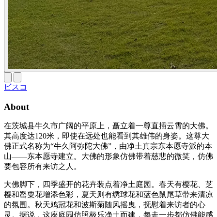
ビスコ
About
在茨城县牛久市广阔的平原上，矗立着一尊直插云霄的大佛。
其高度达120米，即使在远处也能看到其雄伟的身姿。这尊大
佛正式名称为“牛久阿弥陀大佛”，由净土真宗东本愿寺派的本
山——东本愿寺建立。大佛的形象仿佛带着慈悲的微笑，仿佛
要包容所有来访之人。
大佛脚下，四季盛开的花卉装点着净土庭园。春天有樱花、芝
樱和罂粟花增添色彩，夏天则有绣球花和蓝色鼠尾草带来清凉
的氛围。秋天鸡冠花和波斯菊随风摇曳，抚慰着来访者的心
灵。据说，这座庭园仿照极乐净土而建，每走一步都仿佛能感