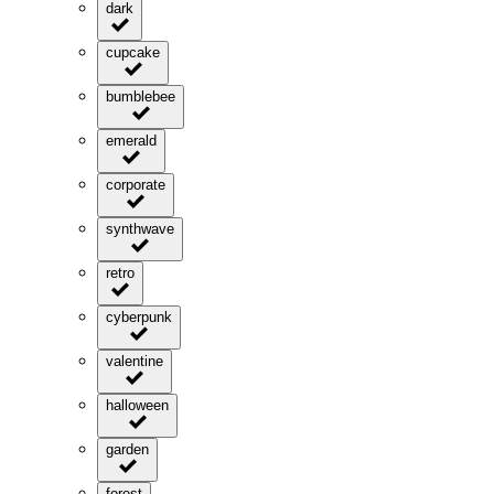
dark
cupcake
bumblebee
emerald
corporate
synthwave
retro
cyberpunk
valentine
halloween
garden
forest