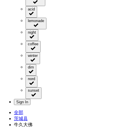
acid
lemonade
night
coffee
winter
dim
nord
sunset
Sign In
全部
茨城县
牛久大佛