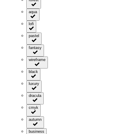
aqua
lofi
pastel
fantasy
wireframe
black
luxury
dracula
cmyk
autumn
business