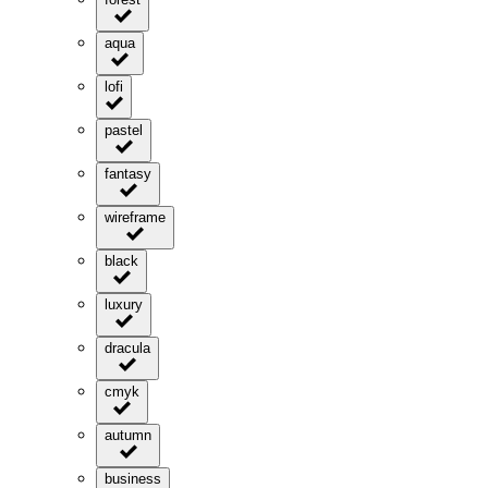
aqua
lofi
pastel
fantasy
wireframe
black
luxury
dracula
cmyk
autumn
business