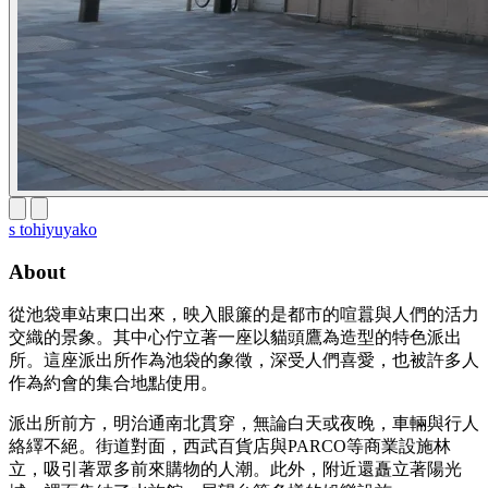
s tohiyuyako
About
從池袋車站東口出來，映入眼簾的是都市的喧囂與人們的活力
交織的景象。其中心佇立著一座以貓頭鷹為造型的特色派出
所。這座派出所作為池袋的象徵，深受人們喜愛，也被許多人
作為約會的集合地點使用。
派出所前方，明治通南北貫穿，無論白天或夜晚，車輛與行人
絡繹不絕。街道對面，西武百貨店與PARCO等商業設施林
立，吸引著眾多前來購物的人潮。此外，附近還矗立著陽光