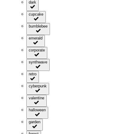
dark
cupcake
bumblebee
emerald
corporate
synthwave
retro
cyberpunk
valentine
halloween
garden
forest