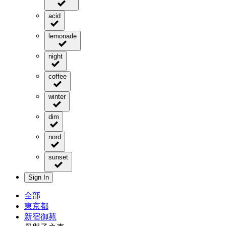
acid
lemonade
night
coffee
winter
dim
nord
sunset
Sign In
全部
東京都
新宿御苑