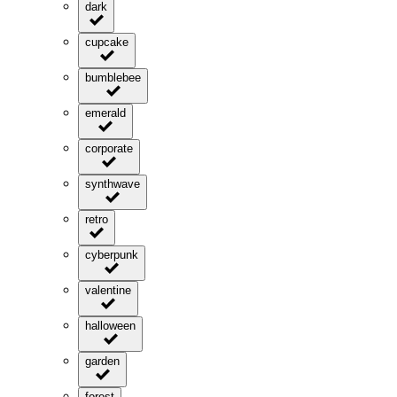
dark
cupcake
bumblebee
emerald
corporate
synthwave
retro
cyberpunk
valentine
halloween
garden
forest