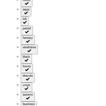
aqua
lofi
pastel
fantasy
wireframe
black
luxury
dracula
cmyk
autumn
business