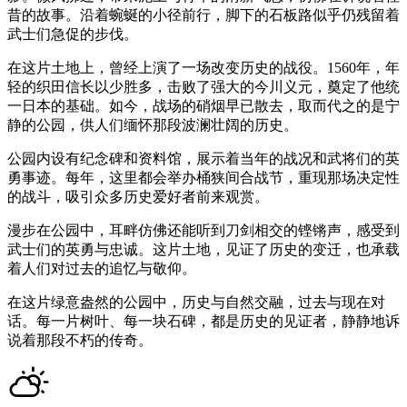
昔的故事。沿着蜿蜒的小径前行，脚下的石板路似乎仍残留着
武士们急促的步伐。
在这片土地上，曾经上演了一场改变历史的战役。1560年，年
轻的织田信长以少胜多，击败了强大的今川义元，奠定了他统
一日本的基础。如今，战场的硝烟早已散去，取而代之的是宁
静的公园，供人们缅怀那段波澜壮阔的历史。
公园内设有纪念碑和资料馆，展示着当年的战况和武将们的英
勇事迹。每年，这里都会举办桶狭间合战节，重现那场决定性
的战斗，吸引众多历史爱好者前来观赏。
漫步在公园中，耳畔仿佛还能听到刀剑相交的铿锵声，感受到
武士们的英勇与忠诚。这片土地，见证了历史的变迁，也承载
着人们对过去的追忆与敬仰。
在这片绿意盎然的公园中，历史与自然交融，过去与现在对
话。每一片树叶、每一块石碑，都是历史的见证者，静静地诉
说着那段不朽的传奇。