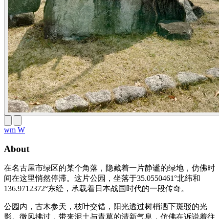
wm W
About
在名古屋市绿区的某个角落，隐藏着一片静谧的绿地，仿佛时
间在这里悄然停滞。这片公园，坐落于35.0550461°北纬和
136.9712372°东经，承载着日本战国时代的一段传奇。
公园内，古木参天，枝叶交错，阳光透过树梢洒下斑驳的光
影。微风拂过，带来泥土与青草的清新气息，仿佛在诉说着往