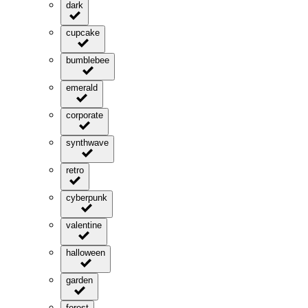
dark
cupcake
bumblebee
emerald
corporate
synthwave
retro
cyberpunk
valentine
halloween
garden
forest