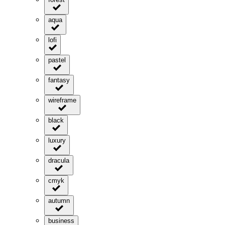
aqua
lofi
pastel
fantasy
wireframe
black
luxury
dracula
cmyk
autumn
business