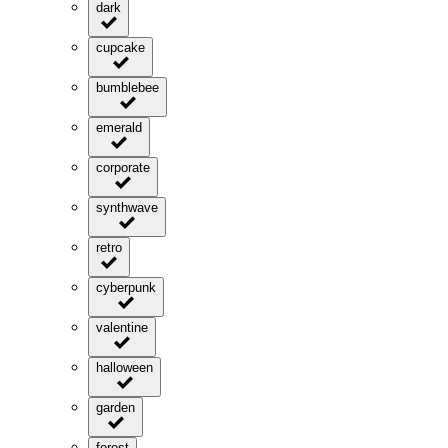
dark
cupcake
bumblebee
emerald
corporate
synthwave
retro
cyberpunk
valentine
halloween
garden
forest