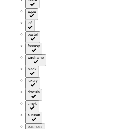
aqua
lofi
pastel
fantasy
wireframe
black
luxury
dracula
cmyk
autumn
business