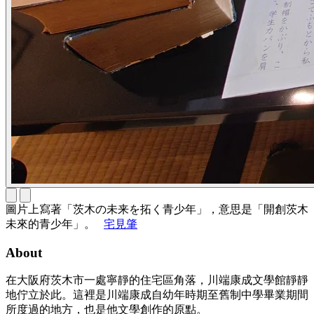
圖片上寫著「茨木の未来を拓く青少年」，意思是「開創茨木
未來的青少年」。
宅見肇
About
在大阪府茨木市一處寧靜的住宅區角落，川端康成文學館靜靜
地佇立於此。這裡是川端康成自幼年時期至舊制中學畢業期間
所度過的地方，也是他文學創作的原點。