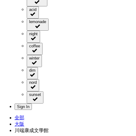
acid
lemonade
night
coffee
winter
dim
nord
sunset
Sign In
全部
大阪
川端康成文學館