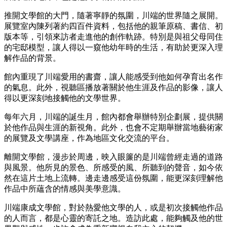
推開文學館的大門，隨著寧靜的氛圍，川端的世界隨之展開。
展覽室內陳列著約四百件資料，包括他的親筆原稿、書信、初
版本等，引領來訪者走進他的創作軌跡。特別是與祖父母同住
的宅邸模型，讓人得以一窺他幼年時的生活，有助於更深入理
解作品的背景。
館內重現了川端愛用的書齋，讓人能感受到他如何孕育出名作
的氣息。此外，視聽區播放著關於他生涯及作品的影像，讓人
得以更深刻地接觸他的文學世界。
每年六月，川端的誕生月，館內都會舉辦特別企劃展，提供關
於他作品與生涯的新視角。此外，也會不定期舉辦當地藝術家
的展覽及文學講座，作為地區文化交流的平台。
離開文學館，漫步於周邊，映入眼簾的是川端曾經走過的道路
與風景。他所見的景色、所感受的風、所聽到的聲音，如今依
然在這片土地上流轉。邊走邊感受這份氛圍，能更深刻理解他
作品中所蘊含的情感與美學意識。
川端康成文學館，對於熱愛他文學的人，或是初次接觸他作品
的人而言，都是心靈的寄託之地。造訪此處，能夠觸及他的世