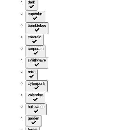
dark
cupcake
bumblebee
emerald
corporate
synthwave
retro
cyberpunk
valentine
halloween
garden
forest