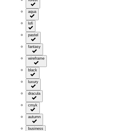
aqua
lofi
pastel
fantasy
wireframe
black
luxury
dracula
cmyk
autumn
business