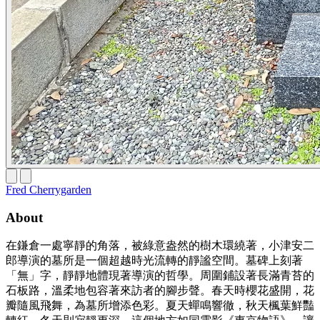
Fred Cherrygarden
About
在鎌倉一處寧靜的角落，被綠意盎然的樹木環繞著，小津安二
郎導演的墓所是一個超越時光流轉的靜謐空間。墓碑上刻著
「無」字，靜靜地體現著導演的哲學。周圍鋪設著長滿青苔的
石板路，溫柔地包容著來訪者的腳步聲。春天時櫻花盛開，花
瓣隨風飛舞，為墓所增添色彩。夏天蟬鳴響徹，秋天楓葉鮮豔