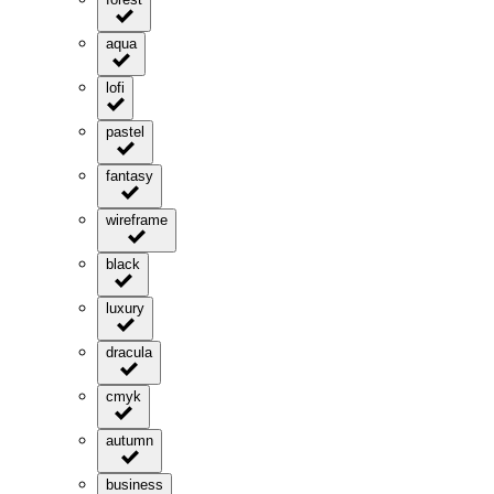
aqua
lofi
pastel
fantasy
wireframe
black
luxury
dracula
cmyk
autumn
business