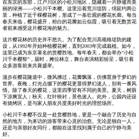
在东京的东部，江户川区的小松川地区，隐藏着一片静谧而美
丽的绿洲——小松川千本樱。这里沿着荒川堤防，绵延约两公
里，种植了近千棵樱花树，形成了一条壮观的樱花长廊。每当
春天来临，樱花盛开，粉白的花瓣如云似霞，吸引着无数赏花
者前来感受这片樱花海的魅力。
这片樱花林的历史并不悠久。为了配合荒川高规格堤防的建
设，从1992年开始种植樱花树，直到2003年完成栽植。如今，
这里已成为东京著名的赏樱胜地。每年春天，都会举办“小松
川千本樱祭”，届时，摊位林立，舞台表演精彩纷呈，吸引着
众多游客前来共襄盛举。
漫步在樱花隧道中，微风拂过，花瓣飘落，仿佛置身于梦幻的
世界。夜晚，灯光点缀下的樱花更显得梦幻迷人，别有一番风
情。除了春天的樱花，这里四季皆有不同的美景。夏天，树荫
下凉爽宜人；秋天，红叶映衬，景色迷人。此外，公园内还设
有烧烤区，是与家人朋友共度美好时光的理想场所。
小松川千本樱不仅是一处赏樱胜地，更是一个融合了历史与自
然的地方，为来访的游客带来心灵的治愈。无论是独自一人，
还是与亲朋好友同行，都能在这里找到属于自己的宁静与美
好。