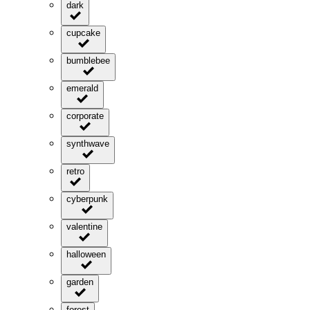
dark
cupcake
bumblebee
emerald
corporate
synthwave
retro
cyberpunk
valentine
halloween
garden
forest