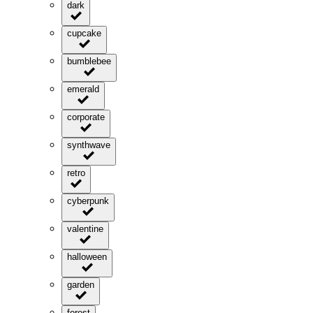
dark
cupcake
bumblebee
emerald
corporate
synthwave
retro
cyberpunk
valentine
halloween
garden
forest