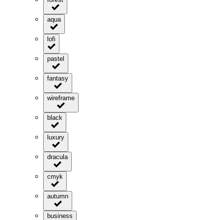
aqua
lofi
pastel
fantasy
wireframe
black
luxury
dracula
cmyk
autumn
business