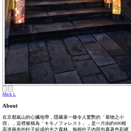
Mick L
About
在京都嵐山的心臟地帶，隱藏著一條令人驚艷的「着物之小
徑」，這裡被稱為「キモノフォレスト」，是一片由約600根
高達兩米的柱子組成的光之森林。每根柱子內部包裹著色彩繽