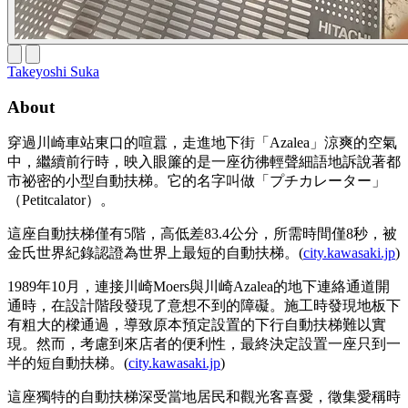
Takeyoshi Suka
About
穿過川崎車站東口的喧囂，走進地下街「Azalea」涼爽的空氣
中，繼續前行時，映入眼簾的是一座彷彿輕聲細語地訴說著都
市祕密的小型自動扶梯。它的名字叫做「プチカレーター」
（Petitcalator）。
這座自動扶梯僅有5階，高低差83.4公分，所需時間僅8秒，被
金氏世界紀錄認證為世界上最短的自動扶梯。(
city.kawasaki.jp
)
1989年10月，連接川崎Moers與川崎Azalea的地下連絡通道開
通時，在設計階段發現了意想不到的障礙。施工時發現地板下
有粗大的樑通過，導致原本預定設置的下行自動扶梯難以實
現。然而，考慮到來店者的便利性，最終決定設置一座只到一
半的短自動扶梯。(
city.kawasaki.jp
)
這座獨特的自動扶梯深受當地居民和觀光客喜愛，徵集愛稱時