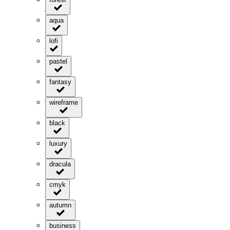
aqua
lofi
pastel
fantasy
wireframe
black
luxury
dracula
cmyk
autumn
business