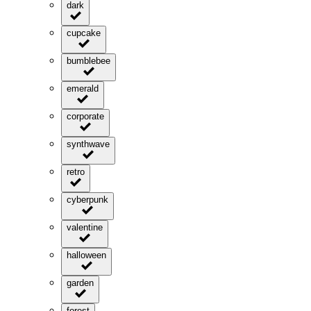
dark
cupcake
bumblebee
emerald
corporate
synthwave
retro
cyberpunk
valentine
halloween
garden
forest