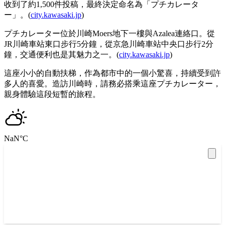
收到了約1,500件投稿，最終決定命名為「プチカレータ
ー」。(
city.kawasaki.jp
)
プチカレーター位於川崎Moers地下一樓與Azalea連絡口。從
JR川崎車站東口步行5分鐘，從京急川崎車站中央口步行2分
鐘，交通便利也是其魅力之一。(
city.kawasaki.jp
)
這座小小的自動扶梯，作為都市中的一個小驚喜，持續受到許
多人的喜愛。造訪川崎時，請務必搭乘這座プチカレーター，
親身體驗這段短暫的旅程。
NaN
°C